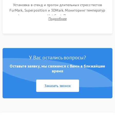
Установка в стенд и прогон длительных стресс-тестов
FurMark, Superposition и 3DMark. Мониторинг температур
графического чипа и Hot Spot. Проверка на отсутствие
Подробнее
артефактов изображения, вылетов драйвера и зависаний.
У Вас остались вопросы?
Оставьте заявку, мы свяжемся с Вами в ближайшее
время
Заказать звонок