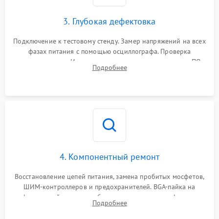
3. Глубокая дефектовка
Подключение к тестовому стенду. Замер напряжений на всех
фазах питания с помощью осциллографа. Проверка
инициализации. Использование специализированного ПО
Подробнее
MATS
4. Компонентный ремонт
Восстановление цепей питания, замена пробитых мосфетов,
ШИМ-контроллеров и предохранителей. BGA-пайка на
инфракрасной станции реболлинг или замена графического
Подробнее
чипа и дефектной памяти GDDR. Прошивка BIOS
программатором.