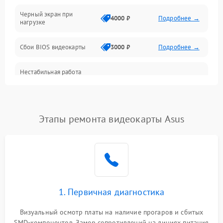
Питание
Черный экран при
4000 ₽
Подробнее →
нагрузке
Электропитание
Сбои BIOS видеокарты
3000 ₽
Подробнее →
ПО
Нестабильная работа
Электронные компоненты
после обновления
2000 ₽
Подробнее →
драйверов
Интерфейсы
Этапы ремонта видеокарты Asus
Общие поломки
Система охлаждения
Экран (дисплей)
1. Первичная диагностика
Программные сбои
Визуальный осмотр платы на наличие прогаров и сбитых
SMD-компонентов. Замер сопротивлений на линиях питания