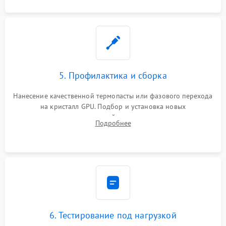
5. Профилактика и сборка
Нанесение качественной термопасты или фазового перехода
на кристалл GPU. Подбор и установка новых
термопрокладок правильной толщины на память и цепи
Подробнее
питания. Монтаж радиатора и бэкплейта, подключение и
проверка кулеров.
6. Тестирование под нагрузкой