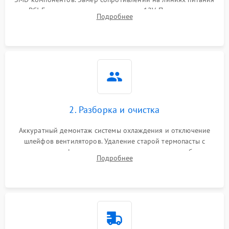
Механические повреждения
PCI-E и дополнительных разъемах 12V. Проверка на
Подробнее
короткое замыкание основных дросселей питания GPU и
Режим работы
памяти.
ПО/Микропрограмма
2. Разборка и очистка
Аккуратный демонтаж системы охлаждения и отключение
шлейфов вентиляторов. Удаление старой термопасты с
кристалла графического чипа и термопрокладок с банок
Подробнее
памяти и зоны VRM. Очистка платы от пыли и окислов.