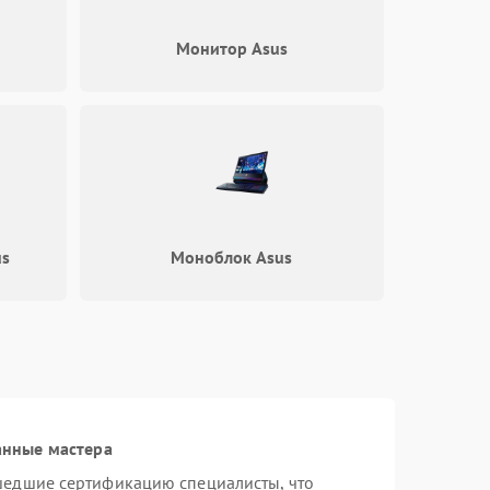
s
Монитор Asus
us
Моноблок Asus
анные мастера
шедшие сертификацию специалисты, что