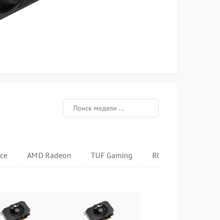
ce
AMD Radeon
TUF Gaming
ROG Strix LC
E