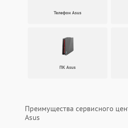
Электронные компоненты
Телефон Asus
Интерфейсы
Общие поломки
Система охлаждения
Экран (дисплей)
ПК Asus
Программные сбои
Механические повреждения
Преимущества сервисного цен
Режим работы
Asus