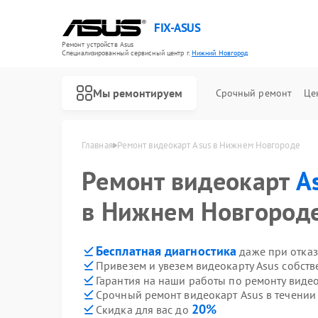
FIX-ASUS
Ремонт устройств Asus
Специализированный cервисный центр г.
Нижний Новгород
Мы ремонтируем
Срочный ремонт
Це
Главная
Ремонт видеокарт Asus в Нижнем Новгороде
Ремонт видеокарт
A
в Нижнем Новгороде
Бесплатная диагностика
даже при отказ
Привезем и увезем видеокарту Asus собст
Гарантия на наши работы по ремонту виде
Срочный ремонт видеокарт Asus в течении
20%
Скидка для вас до
Ремонт игровых консолей Asus
Ремонт материнских плат Asus