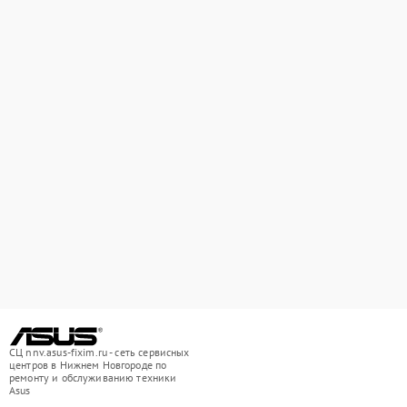
СЦ nnv.asus-fixim.ru - сеть сервисных
центров в Нижнем Новгороде по
ремонту и обслуживанию техники
Asus