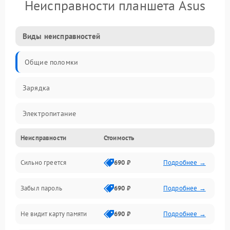
Неисправности планшета Asus
Виды неисправностей
Общие поломки
Зарядка
Электропитание
Неисправности
Стоимость
Экран и изображение
Сильно греется
690 ₽
Подробнее →
Дисплей
Забыл пароль
690 ₽
Подробнее →
Экран (дисплей)
Не видит карту памяти
690 ₽
Подробнее →
Связь