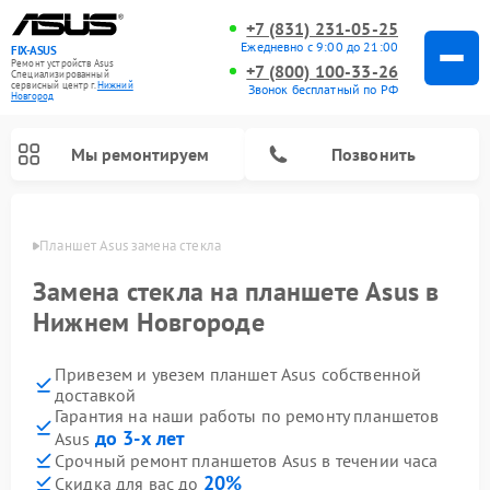
+7 (831) 231-05-25
Ежедневно с 9:00 до 21:00
FIX-ASUS
Ремонт устройств Asus
+7 (800) 100-33-26
Специализированный
cервисный центр г.
Нижний
Звонок бесплатный по РФ
Новгород
Мы ремонтируем
Позвонить
ороде
Планшет Asus замена стекла
Замена стекла на планшете Asus в
Нижнем Новгороде
Привезем и увезем планшет Asus собственной
доставкой
Гарантия на наши работы по ремонту планшетов
до 3-х лет
Asus
Срочный ремонт планшетов Asus в течении часа
20%
Скидка для вас до