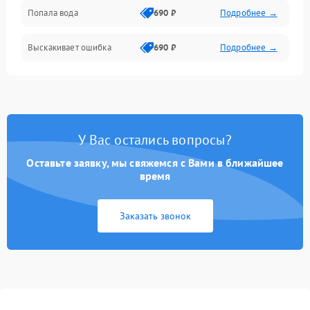
Попала вода
690 ₽
Подробнее →
Разговор (микрофон, динамик)
Выскакивает ошибка
690 ₽
Подробнее →
Перегрев и нестабильная работа
Влага и механические повреждения
Сеть и интернет
У Вас остались вопросы?
Зарядка и разъёмы
Оставьте заявку, мы свяжемся с Вами в ближайшее
время
Программные сбои
Заказать звонок
Память и данные
Режим работы
Связь и беспроводные модули