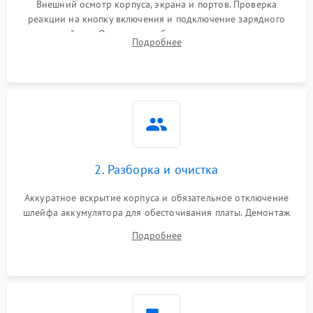
Внешний осмотр корпуса, экрана и портов. Проверка
реакции на кнопку включения и подключение зарядного
устройства. Оценка потребления тока с помощью
Подробнее
лабораторного блока питания для локализации проблемы.
2. Разборка и очистка
Аккуратное вскрытие корпуса и обязательное отключение
шлейфа аккумулятора для обесточивания платы. Демонтаж
системы охлаждения, очистка кулера от пыли и удаление
Подробнее
высохшей термопасты с кристаллов чипов.