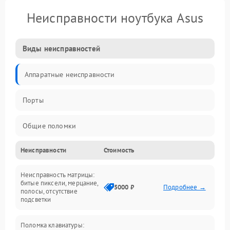
Неисправности ноутбука Asus
Виды неисправностей
Аппаратные неисправности
Порты
Общие поломки
Неисправности
Стоимость
Устройства
Неисправность матрицы:
Программные ошибки
битые пиксели, мерцание,
5000 ₽
Подробнее →
полосы, отсутствие
подсветки
Электрические и системные сбои
Поломка клавиатуры:
Интерфейсные проблемы