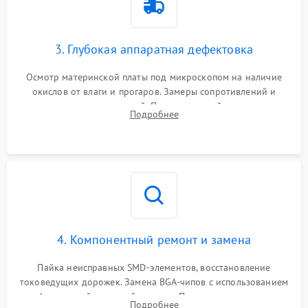
3. Глубокая аппаратная дефектовка
Осмотр материнской платы под микроскопом на наличие
окислов от влаги и прогаров. Замеры сопротивлений и
дежурных напряжений. Проверка цепей питания,
Подробнее
мультиконтроллера, процессора и видеочипа.
4. Компонентный ремонт и замена
Пайка неисправных SMD-элементов, восстановление
токоведущих дорожек. Замена BGA-чипов с использованием
инфракрасной паяльной станции. Прошивка микросхемы
Подробнее