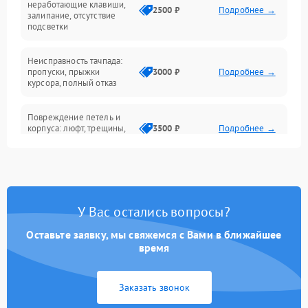
неработающие клавиши,
2500 ₽
Подробнее →
залипание, отсутствие
подсветки
Батарея
Неисправность тачпада:
Сеть и интернет
пропуски, прыжки
3000 ₽
Подробнее →
курсора, полный отказ
Система охлаждения
Повреждение петель и
корпуса: люфт, трещины,
3500 ₽
Подробнее →
деформация
Проблемы аккумулятора:
быстрая разрядка,
2500 ₽
Подробнее →
невозможность зарядки,
вздутие
У Вас остались вопросы?
Оставьте заявку, мы свяжемся с Вами в ближайшее
Неисправность зарядного
время
устройства или разъёма
2000 ₽
Подробнее →
питания
Заказать звонок
Перегрев из‑за пыли,