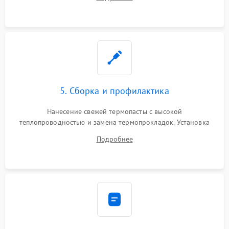
BIOS или замена поврежденных портов USB
5. Сборка и профилактика
Нанесение свежей термопасты с высокой
теплопроводностью и замена термопрокладок. Установка
системы охлаждения, подключение всех внутренних
Подробнее
шлейфов, модулей памяти и накопителей. Предварительная
сборка корпуса.