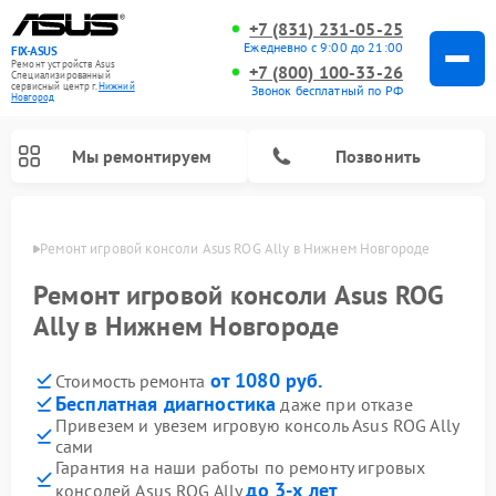
+7 (831) 231-05-25
Ежедневно с 9:00 до 21:00
FIX-ASUS
Ремонт устройств Asus
+7 (800) 100-33-26
Специализированный
cервисный центр г.
Нижний
Звонок бесплатный по РФ
Новгород
Мы ремонтируем
Позвонить
ороде
Ремонт игровой консоли Asus ROG Ally в Нижнем Новгороде
Ремонт игровой консоли Asus ROG
Ally в Нижнем Новгороде
от 1080 руб.
Стоимость ремонта
Бесплатная диагностика
даже при отказе
Привезем и увезем игровую консоль Asus ROG Ally
сами
Гарантия на наши работы по ремонту игровых
до 3-х лет
консолей Asus ROG Ally